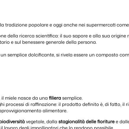
della tradizione popolare e oggi anche nei supermercati come
ione della ricerca scientifica: il suo sapore e alla sua orig
ario e sul benessere generale della persona.
n semplice dolcificante, si rivela essere un composto com
, il miele nasce da una
filiera
semplice.
rocessi di raffinazione: il prodotto definito è, di fatto, il ri
 approvvigionamento alimentare.
biodiversità
vegetale, dalla
stagionalità delle fioriture
e dall
l lavoro degli impollinatori che lo rendono possibile.