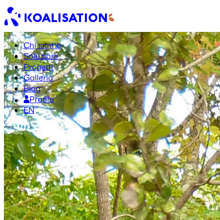
Chi siamo
Soluzioni
Progetti
Galleria
Blog
Profilo
EN