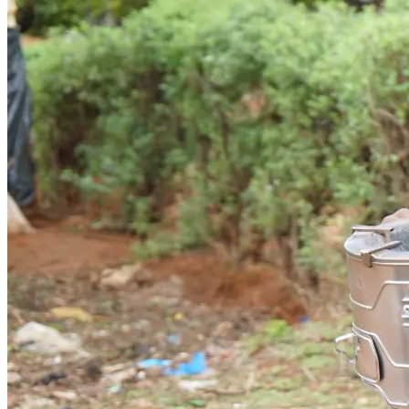
percorso di decarbonizzazione.
Dalla strategia alla realizzazione, co-creiamo soluzioni
su misura ad alto impatto in modo da aumentare il
rating ESG, migliorare la brand reputation e posizionare
la tua azienda come punto di riferimento nella lotta al
cambiamento climatico.
Activation Fee
Su richiesta
: contattaci per un
incontro con un nostro esperto
Metodologie
Gold Standard
: TPDDTEC