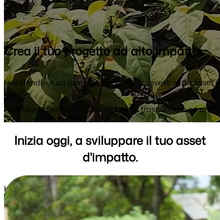
Crea il tuo progetto ad
alto impatto
Investendo in un progetto Koalisation, investi in un asset 
I vantaggi: pieno controllo, massimo trasparenza ed un inc
Inizia
oggi
, a sviluppare il tuo
asset
d'impatto.
Koala Impact project
Progetti interamente customizzati, modellati sui tuoi
obiettivi strategici e costruiti per supportare il tuo