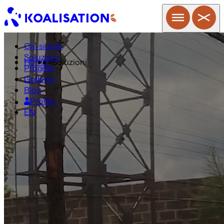
Chi siamo
Soluzioni
Home
>
Soluzioni
Progetti
Galleria
Blog
Profilo
EN