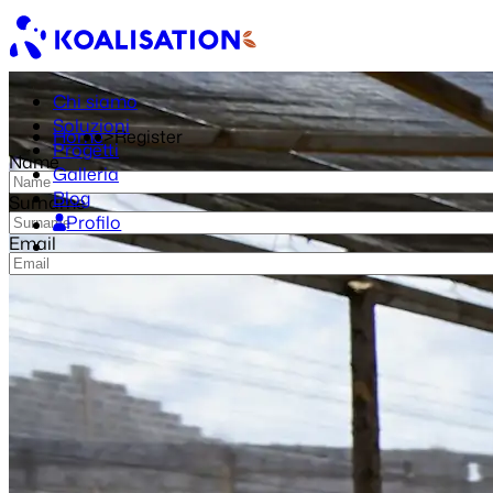
Chi siamo
Soluzioni
Home
>
Register
Progetti
Name
Galleria
Blog
Surname
Profilo
Email